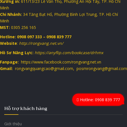
Xưởng in:
611/13/23 Lê Văn Thọ, Phường An Hội Tây, TP. Hồ Chí
Minh
Chi Nhánh:
34 Tăng Bạt Hổ, Phường Bình Lợi Trung, TP. Hồ Chí
Minh
MST:
0305 256 165
Hotline: 0908 097 333 – 0908 839 777
Website
:
http://rongvang.net.vn/
Hồ Sơ Năng Lực:
https://anyflip.com/bookcase/drhmx
Fanpage:
https://www.facebook.com/rongvang.net.vn
Gmail:
rongvangquangcao@gmail.com, posmrongvang@gmail.com
Hotline: 0908 839 777
Hỗ trợ khách hàng
Giới thiệu