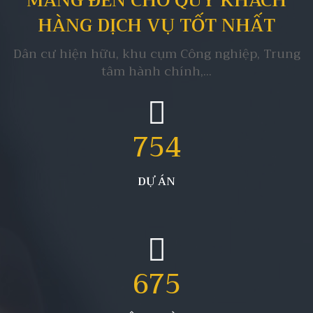
MANG ĐẾN CHO QUÝ KHÁCH
HÀNG DỊCH VỤ TỐT NHẤT
Dân cư hiện hữu, khu cụm Công nghiệp, Trung
tâm hành chính,...
754
DỰ ÁN
675