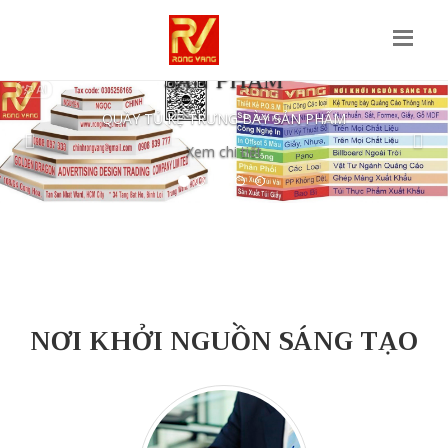
QUẦY TỦ KỆ TRƯNG BÀY
SẢN PHẨM
Previous
Nex
QUẦY TỦ KỆ TRƯNG BÀY SẢN PHẨM
Xem chi tiết
NƠI KHỞI NGUỒN SÁNG TẠO