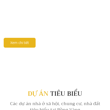
Chúng ta thường thấy POSM nhiều ở các siêu thị, cửa hàng:
Standee, Wobbler, Poster, Shelf .., các vật dụng này có tác dụng
hỗ trợ tối đa điểm bán trong việc nhận dạng thương hiệu, qua
đó tăng giúp tăng doanh số lên 200 - 300%... và đó chính là mục
tiêu của chúng tôi.
Xem chi tiết
DỰ ÁN
TIÊU BIỂU
Các dự án nhà ở xã hội, chung cư, nhà đất
tiêu biểu tại Rồng Vàng